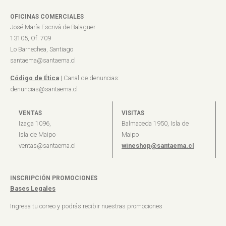
OFICINAS COMERCIALES
José María Escrivá de Balaguer
13105, Of. 709
Lo Barnechea, Santiago
santaema@santaema.cl
Código de Ética
| Canal de denuncias:
denuncias@santaema.cl
VENTAS
VISITAS
Izaga 1096,
Balmaceda 1950, Isla de
Isla de Maipo
Maipo
ventas@santaema.cl
wineshop@santaema.cl
INSCRIPCIÓN PROMOCIONES
Bases Legales
Ingresa tu correo y podrás recibir nuestras promociones