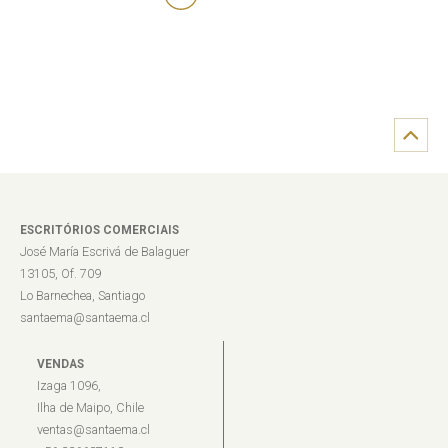
ESCRITÓRIOS COMERCIAIS
José María Escrivá de Balaguer
13105, Of. 709
Lo Barnechea, Santiago
santaema@santaema.cl
VENDAS
Izaga 1096,
Ilha de Maipo, Chile
ventas@santaema.cl