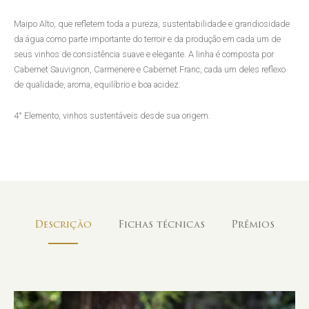
Maipo Alto, que refletem toda a pureza, sustentabilidade e grandiosidade
da água como parte importante do terroir e da produção em cada um de
seus vinhos de consistência suave e elegante. A linha é composta por
Cabernet Sauvignon, Carmenere e Cabernet Franc, cada um deles reflexo
de qualidade, aroma, equilíbrio e boa acidez.
4° Elemento, vinhos sustentáveis desde sua origem.
Descrição
Fichas técnicas
Prêmios