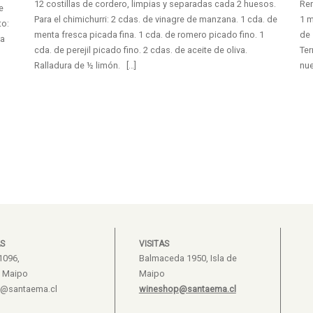
12 costillas de cordero, limpias y separadas cada 2 huesos.
Ren
e
Para el chimichurri: 2 cdas. de vinagre de manzana. 1 cda. de
1 m
to:
menta fresca picada fina. 1 cda. de romero picado fino. 1
de 
ra
cda. de perejil picado fino. 2 cdas. de aceite de oliva.
Te
Ralladura de ½ limón. […]
nue
S
VISITAS
1096,
Balmaceda 1950, Isla de
e Maipo
Maipo
s@santaema.cl
wineshop@santaema.cl