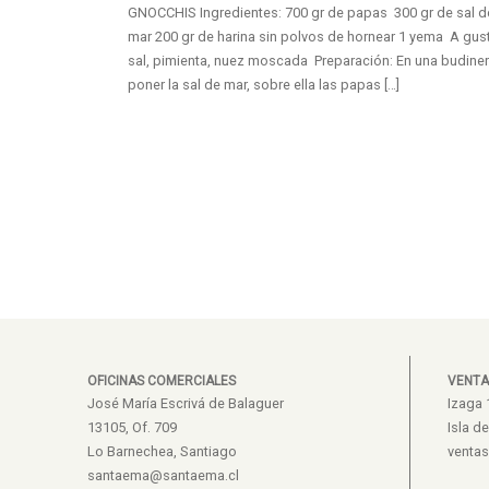
GNOCCHIS Ingredientes: 700 gr de papas 300 gr de sal d
mar 200 gr de harina sin polvos de hornear 1 yema A gus
sal, pimienta, nuez moscada Preparación: En una budine
poner la sal de mar, sobre ella las papas […]
OFICINAS COMERCIALES
VENTA
José María Escrivá de Balaguer
Izaga 
13105, Of. 709
Isla d
Lo Barnechea, Santiago
venta
santaema@santaema.cl