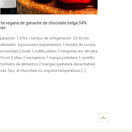
rta vegana de ganache de chocolate belga 54%
cao
paración: 1,5 hrs / tiempo de refrigeración: 25-30 min
dimiento: 4 porciones Implementos 1 hornilla de cocina
icroondas 2 bowl 1 rodillo uslero 1 minipimer aro de tarta
16 cm 2 ollas 2 mezquinos 1 manga pastelera 1 cuchillo
rmómetro de alimentos 2 mangas pastelera desechables
vas Tips: el chocolate no soporta temperaturas […]