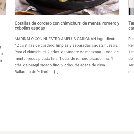
Costillas de cordero con chimichurri de menta, romero y
Ta
cebollas asadas
ca
MARIDALO CON NUESTRO AMPLUS CARIGNAN Ingredientes:
Pre
12 costillas de cordero, limpias y separadas cada 2 huesos.
Ren
e
Para el chimichurri: 2 cdas. de vinagre de manzana. 1 cda. de
1 m
to:
menta fresca picada fina. 1 cda. de romero picado fino. 1
de 
ra
cda. de perejil picado fino. 2 cdas. de aceite de oliva.
Te
Ralladura de ½ limón. […]
nue