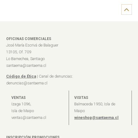
OFICINAS COMERCIALES
José María Escrivá de Balaguer
13105, Of. 709
Lo Barnechea, Santiago
santaema@santaema.cl
Código de Ética
| Canal de denuncias:
denuncias@santaema.cl
VENTAS
VISITAS
Izaga 1096,
Balmaceda 1950, Isla de
Isla de Maipo
Maipo
ventas@santaema.cl
wineshop@santaema.cl
INSCRIPCIÓN PROMOCIONES