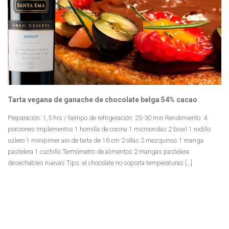
Tarta vegana de ganache de chocolate belga 54% cacao
Preparación: 1,5 hrs / tiempo de refrigeración: 25-30 min Rendimiento: 4
porciones Implementos 1 hornilla de cocina 1 microondas 2 bowl 1 rodillo
uslero 1 minipimer aro de tarta de 16 cm 2 ollas 2 mezquinos 1 manga
pastelera 1 cuchillo Termómetro de alimentos 2 mangas pastelera
desechables nuevas Tips: el chocolate no soporta temperaturas […]