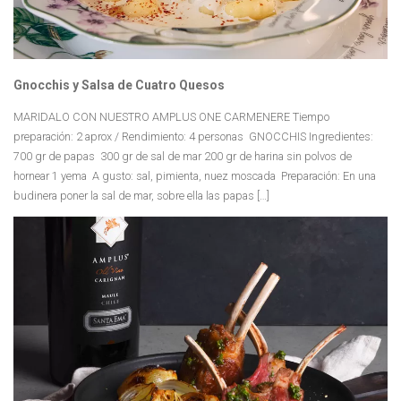
Gnocchis y Salsa de Cuatro Quesos
MARIDALO CON NUESTRO AMPLUS ONE CARMENERE Tiempo
preparación: 2 aprox / Rendimiento: 4 personas GNOCCHIS Ingredientes:
700 gr de papas 300 gr de sal de mar 200 gr de harina sin polvos de
hornear 1 yema A gusto: sal, pimienta, nuez moscada Preparación: En una
budinera poner la sal de mar, sobre ella las papas […]