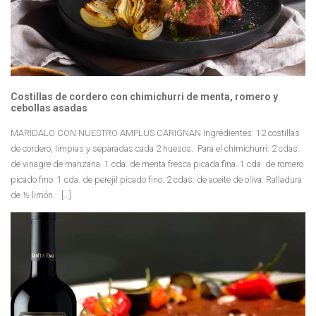
Costillas de cordero con chimichurri de menta, romero y
cebollas asadas
MARIDALO CON NUESTRO AMPLUS CARIGNAN Ingredientes: 12 costillas
de cordero, limpias y separadas cada 2 huesos. Para el chimichurri: 2 cdas.
de vinagre de manzana. 1 cda. de menta fresca picada fina. 1 cda. de romero
picado fino. 1 cda. de perejil picado fino. 2 cdas. de aceite de oliva. Ralladura
de ½ limón. […]