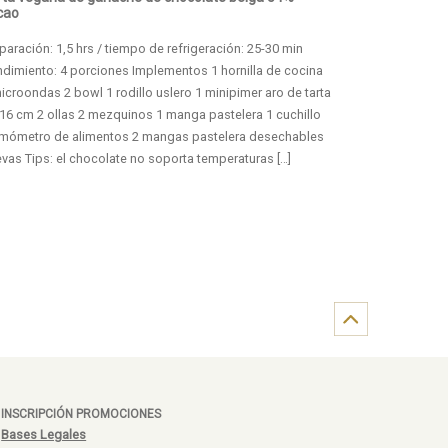
cao
paración: 1,5 hrs / tiempo de refrigeración: 25-30 min
dimiento: 4 porciones Implementos 1 hornilla de cocina
icroondas 2 bowl 1 rodillo uslero 1 minipimer aro de tarta
16 cm 2 ollas 2 mezquinos 1 manga pastelera 1 cuchillo
rmómetro de alimentos 2 mangas pastelera desechables
vas Tips: el chocolate no soporta temperaturas […]
INSCRIPCIÓN PROMOCIONES
Bases Legales