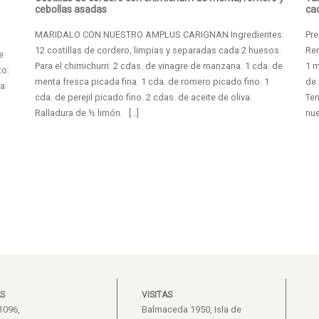
cebollas asadas
ca
MARIDALO CON NUESTRO AMPLUS CARIGNAN Ingredientes:
Pre
12 costillas de cordero, limpias y separadas cada 2 huesos.
Ren
e
Para el chimichurri: 2 cdas. de vinagre de manzana. 1 cda. de
1 m
to:
menta fresca picada fina. 1 cda. de romero picado fino. 1
de 
ra
cda. de perejil picado fino. 2 cdas. de aceite de oliva.
Te
Ralladura de ½ limón. […]
nue
S
VISITAS
1096,
Balmaceda 1950, Isla de