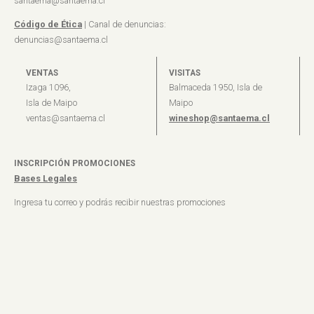
santaema@santaema.cl
Código de Ética
| Canal de denuncias:
denuncias@santaema.cl
VENTAS
VISITAS
Izaga 1096,
Balmaceda 1950, Isla de
Isla de Maipo
Maipo
ventas@santaema.cl
wineshop@santaema.cl
INSCRIPCIÓN PROMOCIONES
Bases Legales
Ingresa tu correo y podrás recibir nuestras promociones