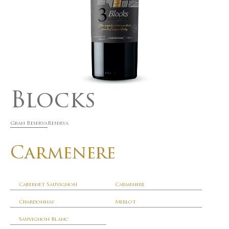
Blocks
Gran Reserva
Reserva
Carmenere
Cabernet Sauvignon
Carmenere
Chardonnay
Merlot
Sauvignon Blanc