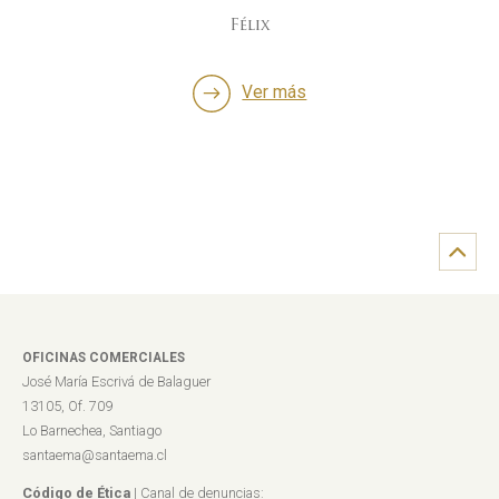
Félix
Ver más
OFICINAS COMERCIALES
José María Escrivá de Balaguer
13105, Of. 709
Lo Barnechea, Santiago
santaema@santaema.cl
Código de Ética
| Canal de denuncias: