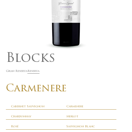
Blocks
Gran Reserva
Reserva
Carmenere
Cabernet Sauvignon
Carmenere
Chardonnay
Merlot
Rosé
Sauvignon Blanc