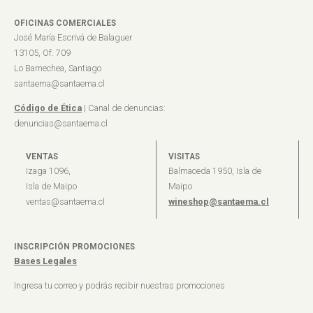
OFICINAS COMERCIALES
José María Escrivá de Balaguer
13105, Of. 709
Lo Barnechea, Santiago
santaema@santaema.cl
Código de Ética
| Canal de denuncias:
denuncias@santaema.cl
VENTAS
VISITAS
Izaga 1096,
Balmaceda 1950, Isla de
Isla de Maipo
Maipo
ventas@santaema.cl
wineshop@santaema.cl
INSCRIPCIÓN PROMOCIONES
Bases Legales
Ingresa tu correo y podrás recibir nuestras promociones