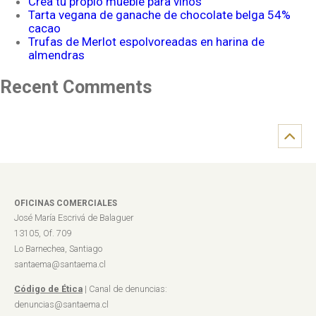
Crea tu propio mueble para vinos
Tarta vegana de ganache de chocolate belga 54%
cacao
Trufas de Merlot espolvoreadas en harina de
almendras
Recent Comments
OFICINAS COMERCIALES
José María Escrivá de Balaguer
13105, Of. 709
Lo Barnechea, Santiago
santaema@santaema.cl
Código de Ética
| Canal de denuncias:
denuncias@santaema.cl