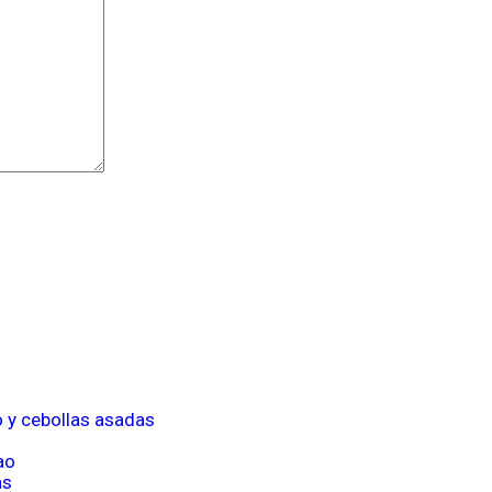
o y cebollas asadas
ao
as