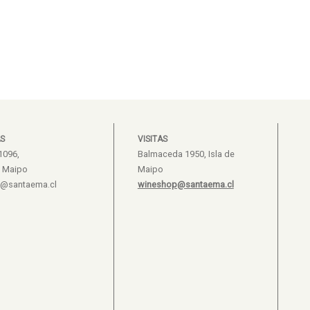
S
VISITAS
1096,
Balmaceda 1950, Isla de
e Maipo
Maipo
s@santaema.cl
wineshop@santaema.cl