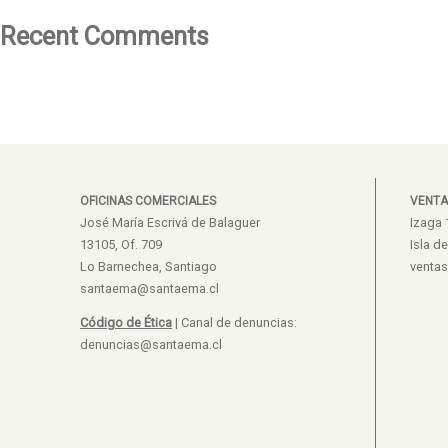
Recent Comments
OFICINAS COMERCIALES
VENTA
José María Escrivá de Balaguer
Izaga 
13105, Of. 709
Isla d
Lo Barnechea, Santiago
venta
santaema@santaema.cl
Código de Ética
| Canal de denuncias:
denuncias@santaema.cl