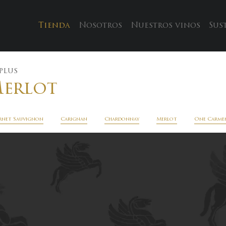
Tienda
Nosotros
Nuestros vinos
Sus
plus
erlot
rnet Sauvignon
Carignan
Chardonnay
Merlot
One Carme