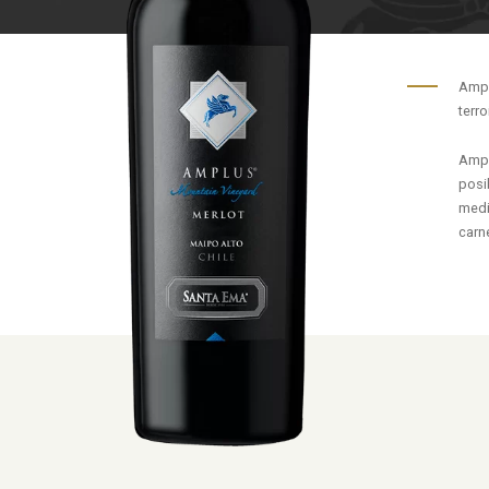
Ampl
terro
Ampl
posi
medi
carn