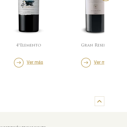
lemento
Gran Reserva
60/4
Ver más
Ver más