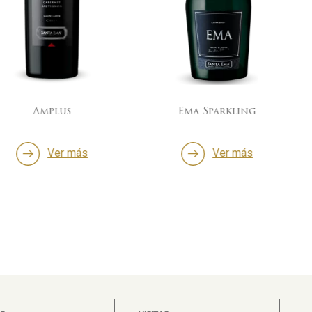
us
Ema Sparkling
4°E
r más
Ver más