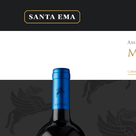
Am
M
Cabe