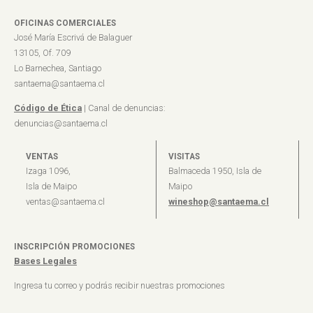
OFICINAS COMERCIALES
José María Escrivá de Balaguer
13105, Of. 709
Lo Barnechea, Santiago
santaema@santaema.cl
Código de Ética
| Canal de denuncias:
denuncias@santaema.cl
VENTAS
VISITAS
Izaga 1096,
Balmaceda 1950, Isla de
Isla de Maipo
Maipo
ventas@santaema.cl
wineshop@santaema.cl
INSCRIPCIÓN PROMOCIONES
Bases Legales
Ingresa tu correo y podrás recibir nuestras promociones