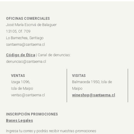
OFICINAS COMERCIALES
José María Escrivá de Balaguer
13105, Of. 709
Lo Barnechea, Santiago
santaema@santaema.cl
Código de Ética
| Canal de denuncias:
denuncias@santaema.cl
VENTAS
VISITAS
Izaga 1096,
Balmaceda 1950, Isla de
Isla de Maipo
Maipo
ventas@santaema.cl
wineshop@santaema.cl
INSCRIPCIÓN PROMOCIONES
Bases Legales
Ingresa tu correo y podrás recibir nuestras promociones