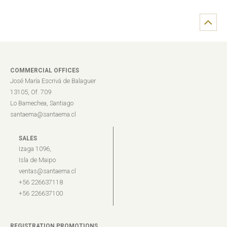
COMMERCIAL OFFICES
José María Escrivá de Balaguer
13105, Of. 709
Lo Barnechea, Santiago
santaema@santaema.cl
SALES
Izaga 1096,
Isla de Maipo
ventas@santaema.cl
+56 226637118
+56 226637100
REGISTRATION PROMOTIONS