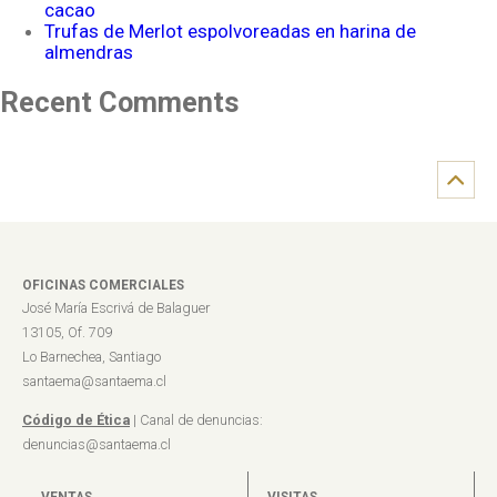
cacao
Trufas de Merlot espolvoreadas en harina de
almendras
Recent Comments
OFICINAS COMERCIALES
José María Escrivá de Balaguer
13105, Of. 709
Lo Barnechea, Santiago
santaema@santaema.cl
Código de Ética
| Canal de denuncias:
denuncias@santaema.cl
VENTAS
VISITAS