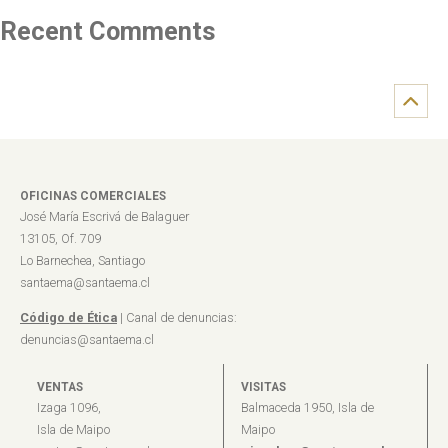
Recent Comments
OFICINAS COMERCIALES
José María Escrivá de Balaguer
13105, Of. 709
Lo Barnechea, Santiago
santaema@santaema.cl
Código de Ética
| Canal de denuncias:
denuncias@santaema.cl
VENTAS
VISITAS
Izaga 1096,
Balmaceda 1950, Isla de
Isla de Maipo
Maipo