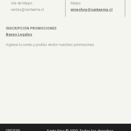
Isla de Maipo
Maipo
ventas@santaema.cl
wineshop@santaema.cl
INSCRIPCIÓN PROMOCIONES
Bases Legales
Ingresa tu correo y podrás recibir nuestras promociones
Santa Ema © 2020. Todos los derechos