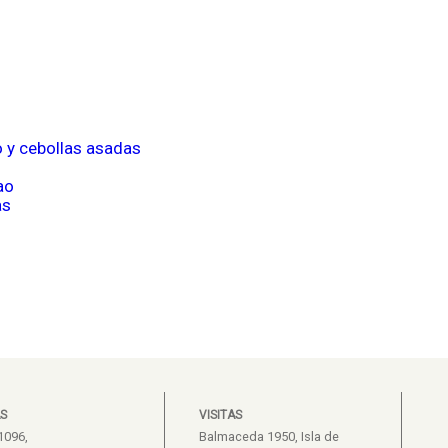
o y cebollas asadas
ao
as
S
VISITAS
1096,
Balmaceda 1950, Isla de