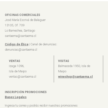
OFICINAS COMERCIALES
José María Escrivá de Balaguer
13105, Of. 709
Lo Barnechea, Santiago
santaema@santaema.cl
Código de Ética
| Canal de denuncias:
denuncias@santaema.cl
VENTAS
VISITAS
Izaga 1096,
Balmaceda 1950, Isla de
Isla de Maipo
Maipo
ventas@santaema.cl
wineshop@santaema.cl
INSCRIPCIÓN PROMOCIONES
Bases Legales
Ingresa tu correo y podrás recibir nuestras promociones