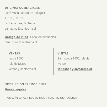
OFICINAS COMERCIALES
José María Escrivá de Balaguer
13105, Of. 709
Lo Barnechea, Santiago
santaema@santaema.cl
Código de Ética
| Canal de denuncias:
denuncias@santaema.cl
VENTAS
VISITAS
Izaga 1096,
Balmaceda 1950, Isla de
Isla de Maipo
Maipo
ventas@santaema.cl
wineshop@santaema.cl
INSCRIPCIÓN PROMOCIONES
Bases Legales
Ingresa tu correo y podrás recibir nuestras promociones