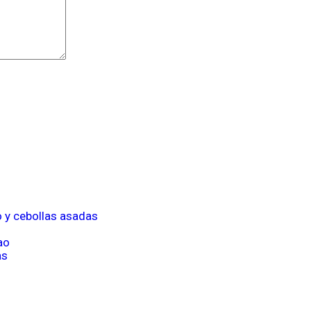
o y cebollas asadas
ao
as