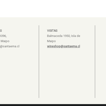
S
VISITAS
1096,
Balmaceda 1950, Isla de
e Maipo
Maipo
s@santaema.cl
wineshop@santaema.cl