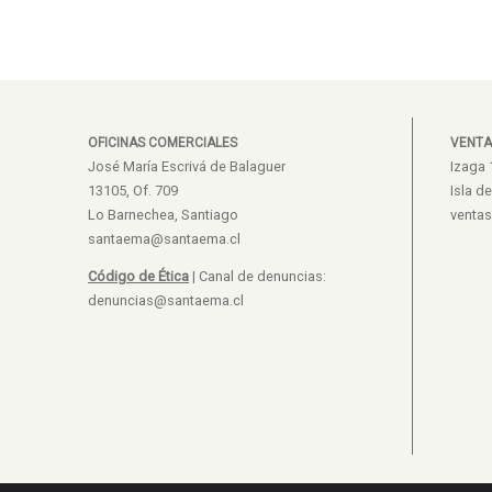
OFICINAS COMERCIALES
VENTA
José María Escrivá de Balaguer
Izaga 
13105, Of. 709
Isla d
Lo Barnechea, Santiago
venta
santaema@santaema.cl
Código de Ética
| Canal de denuncias:
denuncias@santaema.cl