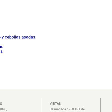
o y cebollas asadas
ao
as
S
VISITAS
1096,
Balmaceda 1950, Isla de