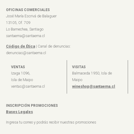
OFICINAS COMERCIALES
José María Escrivá de Balaguer
13105, Of. 709
Lo Barnechea, Santiago
santaema@santaema.cl
Código de Ética
| Canal de denuncias:
denuncias@santaema.cl
VENTAS
VISITAS
Izaga 1096,
Balmaceda 1950, Isla de
Isla de Maipo
Maipo
ventas@santaema.cl
wineshop@santaema.cl
INSCRIPCIÓN PROMOCIONES
Bases Legales
Ingresa tu correo y podrás recibir nuestras promociones