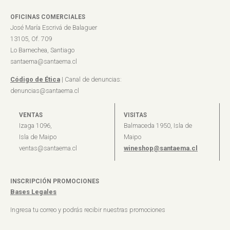
OFICINAS COMERCIALES
José María Escrivá de Balaguer
13105, Of. 709
Lo Barnechea, Santiago
santaema@santaema.cl
Código de Ética
| Canal de denuncias:
denuncias@santaema.cl
VENTAS
VISITAS
Izaga 1096,
Balmaceda 1950, Isla de
Isla de Maipo
Maipo
ventas@santaema.cl
wineshop@santaema.cl
INSCRIPCIÓN PROMOCIONES
Bases Legales
Ingresa tu correo y podrás recibir nuestras promociones