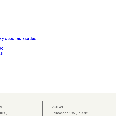
o y cebollas asadas
ao
as
S
VISITAS
1096,
Balmaceda 1950, Isla de