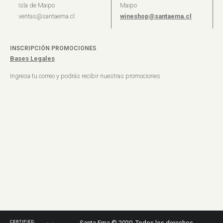
Isla de Maipo
Maipo
ventas@santaema.cl
wineshop@santaema.cl
INSCRIPCIÓN PROMOCIONES
Bases Legales
Ingresa tu correo y podrás recibir nuestras promociones
Santa Ema © 2020. Todos los derechos