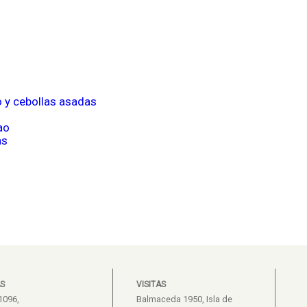
o y cebollas asadas
ao
as
S
VISITAS
1096,
Balmaceda 1950, Isla de