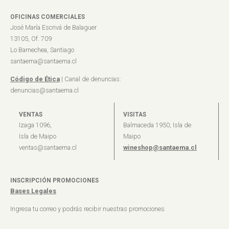
OFICINAS COMERCIALES
José María Escrivá de Balaguer
13105, Of. 709
Lo Barnechea, Santiago
santaema@santaema.cl
Código de Ética
| Canal de denuncias:
denuncias@santaema.cl
VENTAS
VISITAS
Izaga 1096,
Balmaceda 1950, Isla de
Isla de Maipo
Maipo
ventas@santaema.cl
wineshop@santaema.cl
INSCRIPCIÓN PROMOCIONES
Bases Legales
Ingresa tu correo y podrás recibir nuestras promociones