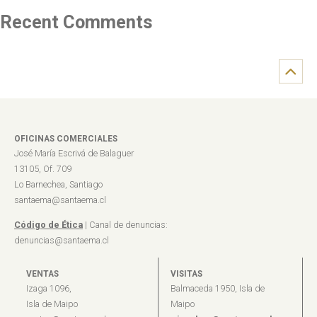
Recent Comments
OFICINAS COMERCIALES
José María Escrivá de Balaguer
13105, Of. 709
Lo Barnechea, Santiago
santaema@santaema.cl
Código de Ética
| Canal de denuncias:
denuncias@santaema.cl
VENTAS
VISITAS
Izaga 1096,
Balmaceda 1950, Isla de
Isla de Maipo
Maipo