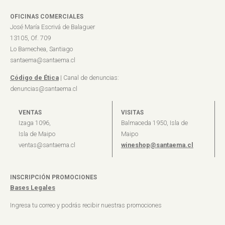
OFICINAS COMERCIALES
José María Escrivá de Balaguer
13105, Of. 709
Lo Barnechea, Santiago
santaema@santaema.cl
Código de Ética
| Canal de denuncias:
denuncias@santaema.cl
VENTAS
VISITAS
Izaga 1096,
Balmaceda 1950, Isla de
Isla de Maipo
Maipo
ventas@santaema.cl
wineshop@santaema.cl
INSCRIPCIÓN PROMOCIONES
Bases Legales
Ingresa tu correo y podrás recibir nuestras promociones