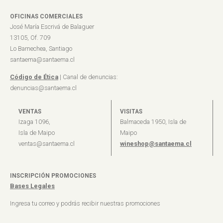
OFICINAS COMERCIALES
José María Escrivá de Balaguer
13105, Of. 709
Lo Barnechea, Santiago
santaema@santaema.cl
Código de Ética
| Canal de denuncias:
denuncias@santaema.cl
VENTAS
VISITAS
Izaga 1096,
Balmaceda 1950, Isla de
Isla de Maipo
Maipo
ventas@santaema.cl
wineshop@santaema.cl
INSCRIPCIÓN PROMOCIONES
Bases Legales
Ingresa tu correo y podrás recibir nuestras promociones