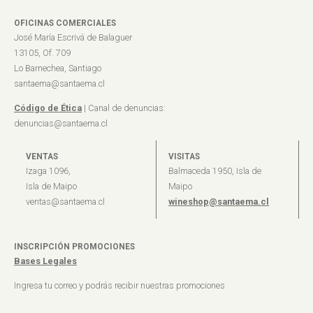
OFICINAS COMERCIALES
José María Escrivá de Balaguer
13105, Of. 709
Lo Barnechea, Santiago
santaema@santaema.cl
Código de Ética
| Canal de denuncias:
denuncias@santaema.cl
VENTAS
VISITAS
Izaga 1096,
Balmaceda 1950, Isla de
Isla de Maipo
Maipo
ventas@santaema.cl
wineshop@santaema.cl
INSCRIPCIÓN PROMOCIONES
Bases Legales
Ingresa tu correo y podrás recibir nuestras promociones