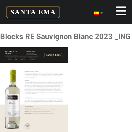
Blocks RE Sauvignon Blanc 2023 _ING