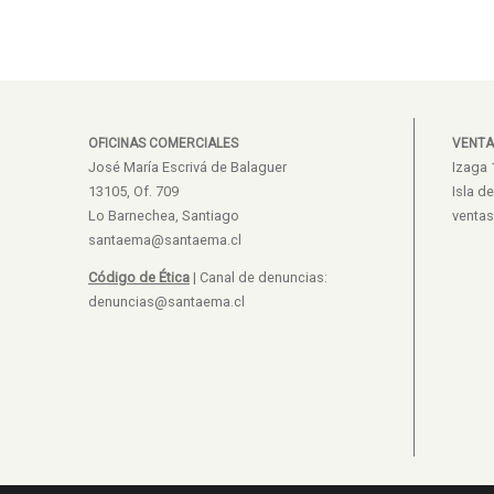
OFICINAS COMERCIALES
VENTA
José María Escrivá de Balaguer
Izaga 
13105, Of. 709
Isla d
Lo Barnechea, Santiago
venta
santaema@santaema.cl
Código de Ética
| Canal de denuncias:
denuncias@santaema.cl