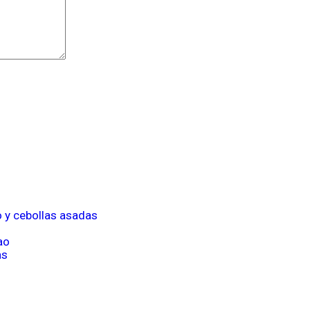
o y cebollas asadas
ao
as