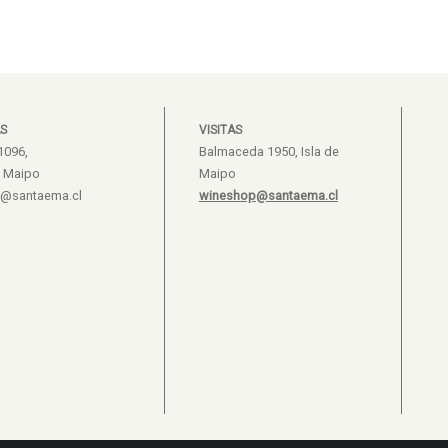
S
VISITAS
1096,
Balmaceda 1950, Isla de
e Maipo
Maipo
s@santaema.cl
wineshop@santaema.cl