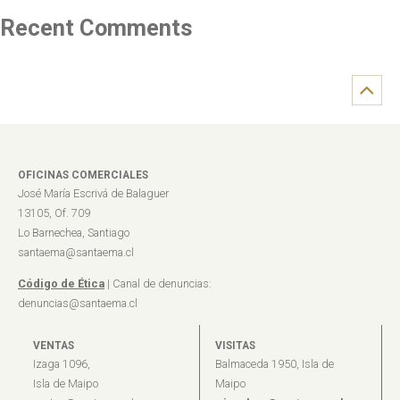
Recent Comments
OFICINAS COMERCIALES
José María Escrivá de Balaguer
13105, Of. 709
Lo Barnechea, Santiago
santaema@santaema.cl
Código de Ética
| Canal de denuncias:
denuncias@santaema.cl
VENTAS
VISITAS
Izaga 1096,
Balmaceda 1950, Isla de
Isla de Maipo
Maipo