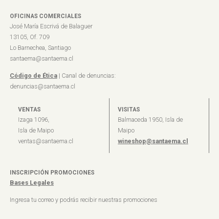
OFICINAS COMERCIALES
José María Escrivá de Balaguer
13105, Of. 709
Lo Barnechea, Santiago
santaema@santaema.cl
Código de Ética
| Canal de denuncias:
denuncias@santaema.cl
VENTAS
VISITAS
Izaga 1096,
Balmaceda 1950, Isla de
Isla de Maipo
Maipo
ventas@santaema.cl
wineshop@santaema.cl
INSCRIPCIÓN PROMOCIONES
Bases Legales
Ingresa tu correo y podrás recibir nuestras promociones