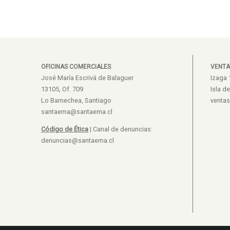
OFICINAS COMERCIALES
VENTA
José María Escrivá de Balaguer
Izaga 
13105, Of. 709
Isla d
Lo Barnechea, Santiago
venta
santaema@santaema.cl
Código de Ética
| Canal de denuncias:
denuncias@santaema.cl