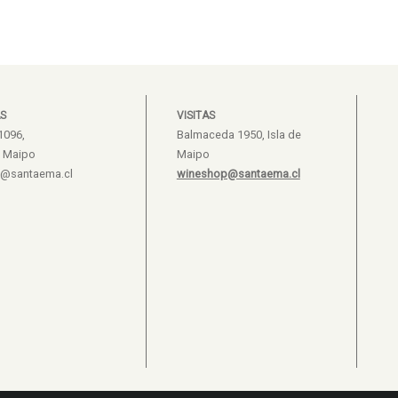
S
VISITAS
1096,
Balmaceda 1950, Isla de
e Maipo
Maipo
s@santaema.cl
wineshop@santaema.cl