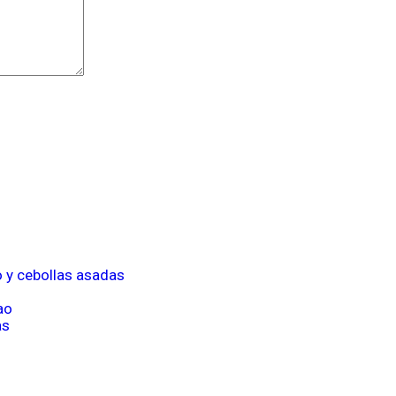
o y cebollas asadas
ao
as