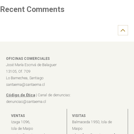
Recent Comments
OFICINAS COMERCIALES
José María Escrivá de Balaguer
13105, Of. 709
Lo Barnechea, Santiago
santaema@santaema.cl
Código de Ética
| Canal de denuncias:
denuncias@santaema.cl
VENTAS
VISITAS
Izaga 1096,
Balmaceda 1950, Isla de
Isla de Maipo
Maipo