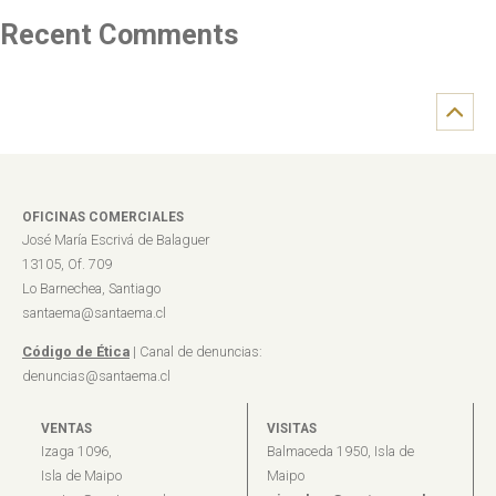
Recent Comments
OFICINAS COMERCIALES
José María Escrivá de Balaguer
13105, Of. 709
Lo Barnechea, Santiago
santaema@santaema.cl
Código de Ética
| Canal de denuncias:
denuncias@santaema.cl
VENTAS
VISITAS
Izaga 1096,
Balmaceda 1950, Isla de
Isla de Maipo
Maipo