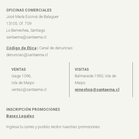
OFICINAS COMERCIALES
José María Escrivá de Balaguer
13105, Of. 709
Lo Barnechea, Santiago
santaema@santaema.cl
Código de Ética
| Canal de denuncias:
denuncias@santaema.cl
VENTAS
VISITAS
Izaga 1096,
Balmaceda 1950, Isla de
Isla de Maipo
Maipo
ventas@santaema.cl
wineshop@santaema.cl
INSCRIPCIÓN PROMOCIONES
Bases Legales
Ingresa tu correo y podrás recibir nuestras promociones