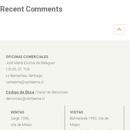
Recent Comments
OFICINAS COMERCIALES
José María Escrivá de Balaguer
13105, Of. 709
Lo Barnechea, Santiago
santaema@santaema.cl
Código de Ética
| Canal de denuncias:
denuncias@santaema.cl
VENTAS
VISITAS
Izaga 1096,
Balmaceda 1950, Isla de
Isla de Maipo
Maipo