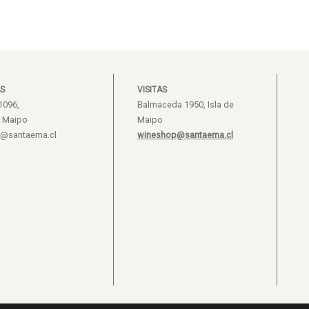
S
VISITAS
1096,
Balmaceda 1950, Isla de
e Maipo
Maipo
s@santaema.cl
wineshop@santaema.cl