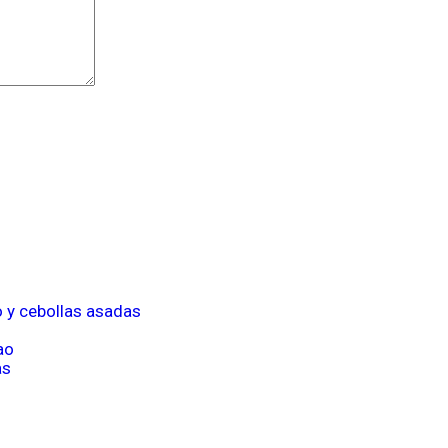
o y cebollas asadas
ao
as