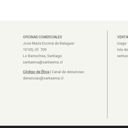
OFICINAS COMERCIALES
VENTA
José María Escrivá de Balaguer
Izaga 
13105, Of. 709
Isla d
Lo Barnechea, Santiago
venta
santaema@santaema.cl
Código de Ética
| Canal de denuncias:
denuncias@santaema.cl