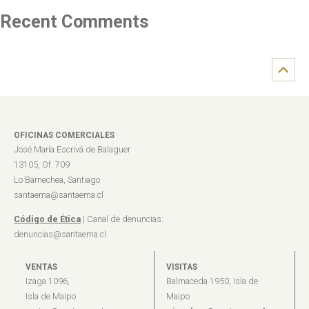
Recent Comments
OFICINAS COMERCIALES
José María Escrivá de Balaguer
13105, Of. 709
Lo Barnechea, Santiago
santaema@santaema.cl
Código de Ética
| Canal de denuncias:
denuncias@santaema.cl
VENTAS
VISITAS
Izaga 1096,
Balmaceda 1950, Isla de
Isla de Maipo
Maipo