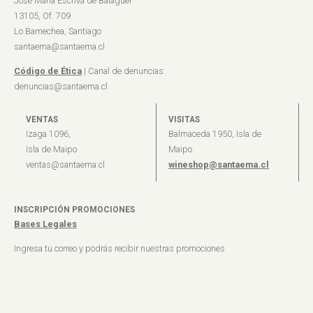
José María Escrivá de Balaguer
13105, Of. 709
Lo Barnechea, Santiago
santaema@santaema.cl
Código de Ética
| Canal de denuncias:
denuncias@santaema.cl
VENTAS
VISITAS
Izaga 1096,
Balmaceda 1950, Isla de
Isla de Maipo
Maipo
ventas@santaema.cl
wineshop@santaema.cl
INSCRIPCIÓN PROMOCIONES
Bases Legales
Ingresa tu correo y podrás recibir nuestras promociones