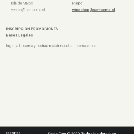
Isla de Maipo
Maipo
ventas@santaema.cl
wineshop@santaema.cl
INSCRIPCIÓN PROMOCIONES
Bases Legales
Ingresa tu correo y podrás recibir nuestras promociones
Santa Ema © 2020. Todos los derechos