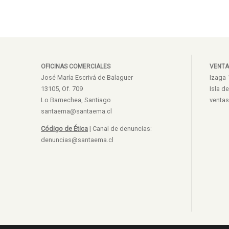
OFICINAS COMERCIALES
VENTA
José María Escrivá de Balaguer
Izaga 
13105, Of. 709
Isla d
Lo Barnechea, Santiago
venta
santaema@santaema.cl
Código de Ética
| Canal de denuncias:
denuncias@santaema.cl