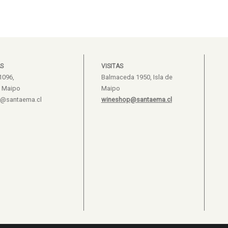
S
VISITAS
1096,
Balmaceda 1950, Isla de
e Maipo
Maipo
s@santaema.cl
wineshop@santaema.cl