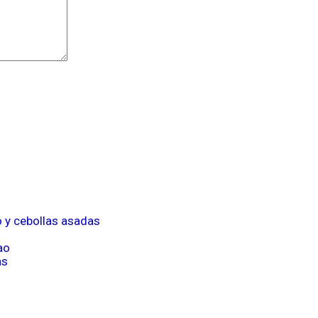
o y cebollas asadas
ao
as