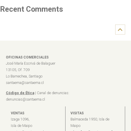
Recent Comments
OFICINAS COMERCIALES
José María Escrivá de Balaguer
13105, Of. 709
Lo Barnechea, Santiago
santaema@santaema.cl
Código de Ética
| Canal de denuncias:
denuncias@santaema.cl
VENTAS
VISITAS
Izaga 1096,
Balmaceda 1950, Isla de
Isla de Maipo
Maipo