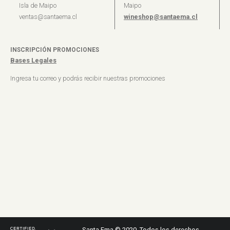
Isla de Maipo
Maipo
ventas@santaema.cl
wineshop@santaema.cl
INSCRIPCIÓN PROMOCIONES
Bases Legales
Ingresa tu correo y podrás recibir nuestras promociones
Santa Ema © 2020. Todos los derechos