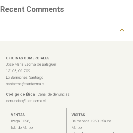
Recent Comments
OFICINAS COMERCIALES
José María Escrivá de Balaguer
13105, Of. 709
Lo Barnechea, Santiago
santaema@santaema.cl
Código de Ética
| Canal de denuncias:
denuncias@santaema.cl
VENTAS
VISITAS
Izaga 1096,
Balmaceda 1950, Isla de
Isla de Maipo
Maipo