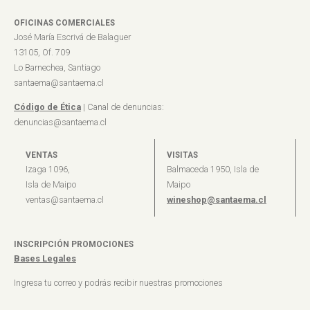
OFICINAS COMERCIALES
José María Escrivá de Balaguer
13105, Of. 709
Lo Barnechea, Santiago
santaema@santaema.cl
Código de Ética
| Canal de denuncias:
denuncias@santaema.cl
VENTAS
VISITAS
Izaga 1096,
Balmaceda 1950, Isla de
Isla de Maipo
Maipo
ventas@santaema.cl
wineshop@santaema.cl
INSCRIPCIÓN PROMOCIONES
Bases Legales
Ingresa tu correo y podrás recibir nuestras promociones